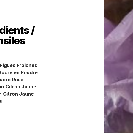
dients /
siles
Figues Fraîches
 Sucre en Poudre
Sucre Roux
un Citron Jaune
n Citron Jaune
au